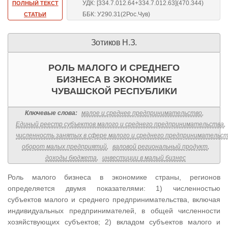
УДК: [334.7.012.64+334.7.012.63](470.344)
ПОЛНЫЙ ТЕКСТ
ББК: У290.31(2Рос.Чув)
СТАТЬИ
Зотиков Н.З.
РОЛЬ МАЛОГО И СРЕДНЕГО
БИЗНЕСА В ЭКОНОМИКЕ
ЧУВАШСКОЙ РЕСПУБЛИКИ
Ключевые слова:
малое и среднее предпринимательство
,
Единый реестр субъектов малого и среднего предпринимательства
,
численность занятых в сфере малого и среднего предпринимательс
оборот малых предприятий
,
валовой региональный продукт
,
доходы бюджета
,
инвестиции в малый бизнес
Роль малого бизнеса в экономике страны, регионов
определяется двумя показателями: 1) численностью
субъектов малого и среднего предпринимательства, включая
индивидуальных предпринимателей, в общей численности
хозяйствующих субъектов; 2) вкладом субъектов малого и