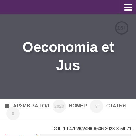
О журнале
16+
Редакционная коллегия
Oeconomia et
Для авторов
Требования к статьям
Jus
Бланки документов
Порядок рецензирования
Контакты
Архив
АРХИВ ЗА ГОД:
НОМЕР
СТАТЬЯ
2023
3
6
English
DOI: 10.47026/2499-9636-2023-3-59-71