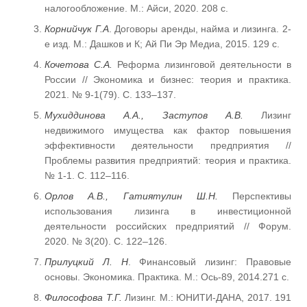
налогообложение. М.: Айси, 2020. 208 с.
Корнийчук Г.А
. Договоры аренды, найма и лизинга. 2-
е изд. М.: Дашков и К; Ай Пи Эр Медиа, 2015. 129 c.
Кочетова С.А.
Реформа лизинговой деятельности в
России // Экономика и бизнес: теория и практика.
2021. № 9-1(79). С. 133–137.
Мухиддинова А.А., Заступов А.В.
Лизинг
недвижимого имущества как фактор повышения
эффективности деятельности предприятия //
Проблемы развития предприятий: теория и практика.
№ 1-1. С. 112–116.
Орлов А.В., Гатиятулин Ш.Н.
Перспективы
использования лизинга в инвестиционной
деятельности российских предприятий // Форум.
2020. № 3(20). С. 122–126.
Прилуцкий Л. Н
. Финансовый лизинг: Правовые
основы. Экономика. Практика. М.: Ось-89, 2014.271 с.
Философова Т.Г.
Лизинг. М.: ЮНИТИ-ДАНА, 2017. 191