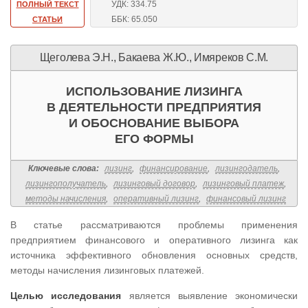
УДК: 334.75
ПОЛНЫЙ ТЕКСТ
ББК: 65.050
СТАТЬИ
Щеголева Э.Н., Бакаева Ж.Ю., Имяреков С.М.
ИСПОЛЬЗОВАНИЕ ЛИЗИНГА
В ДЕЯТЕЛЬНОСТИ ПРЕДПРИЯТИЯ
И ОБОСНОВАНИЕ ВЫБОРА
ЕГО ФОРМЫ
Ключевые слова:
лизинг
,
финансирование
,
лизингодатель
,
лизингополучатель
,
лизинговый договор
,
лизинговый платеж
,
методы начисления
,
оперативный лизинг
,
финансовый лизинг
В статье рассматриваются проблемы применения
предприятием финансового и оперативного лизинга как
источника эффективного обновления основных средств,
методы начисления лизинговых платежей.
Целью исследования
является выявление экономически