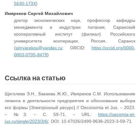
5630-173X
)
Имяреков Сергей Михайлович
доктор экономических наук, профессор кафедры
менеджмента и индустрии питания, Саранский
кооперативный институт (филиал) Российского
университета кооперации, Россия, Саранск
(
simyarekov@yandex.ru;
ORCID:
https://orcid.org/0000-
0003-0705-8478
)
Ссылка на статью
Щеголева Э.Н., Бакаева Ж.Ю., Имяреков С.М. Использование
лизинга в деятельности предприятия и обоснование выбора
его формы [Электронный ресурс] // Oeconomia et Jus. – 2023.
– №3. – С. 59-71. – URL:
https://oecomia-et-
jus.ru/single/2023/3/6/
. DOI: 10.47026/2499-9636-2023-3-59-71.