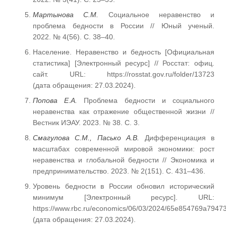
Мартынова С.М.
Социальное неравенство и
проблема бедности в России // Юный ученый.
2022. № 4(56). С. 38–40.
Население. Неравенство и бедность [Официальная
статистика] [Электронный ресурс] // Росстат: офиц.
сайт. URL: https://rosstat.gov.ru/folder/13723
(дата обращения: 27.03.2024).
Попова Е.А.
Проблема бедности и социального
неравенства как отражение общественной жизни //
Вестник ИЭАУ. 2023. № 38. С. 3.
Смагулова С.М., Пасько А.В.
Дифференциация в
масштабах современной мировой экономики: рост
неравенства и глобальной бедности // Экономика и
предпринимательство. 2023. № 2(151). С. 431–436.
Уровень бедности в России обновил исторический
минимум [Электронный ресурс]. URL:
https://www.rbc.ru/economics/06/03/2024/65e854769a794
(дата обращения: 27.03.2024).