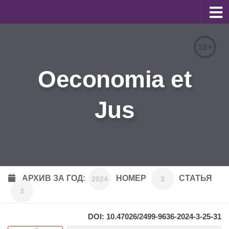
О журнале
16+
Редакционная коллегия
Oeconomia et
Для авторов
Требования к статьям
Jus
Бланки документов
Порядок рецензирования
Контакты
Архив
АРХИВ ЗА ГОД:
НОМЕР
СТАТЬЯ
2024
3
3
English
DOI: 10.47026/2499-9636-2024-3-25-31