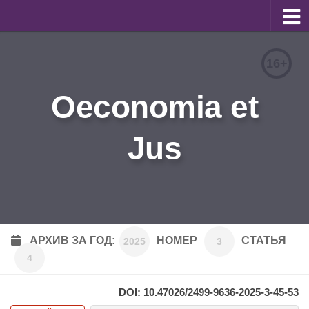
О журнале
16+
Редакционная коллегия
Oeconomia et
Для авторов
Требования к статьям
Jus
Бланки документов
Порядок рецензирования
Контакты
Архив
АРХИВ ЗА ГОД:
НОМЕР
СТАТЬЯ
2025
3
4
English
DOI: 10.47026/2499-9636-2025-3-45-53