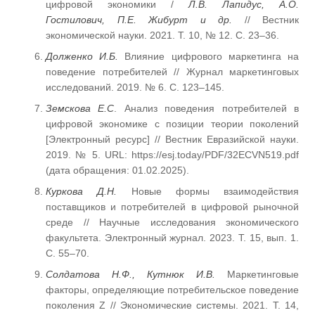
цифровой экономики /
Л.В. Лапидус, А.О.
Гостилович, П.Е. Жибурт и др.
// Вестник
экономической науки. 2021. Т. 10, № 12. С. 23–36.
Долженко И.Б.
Влияние цифрового маркетинга на
поведение потребителей // Журнал маркетинговых
исследований. 2019. № 6. С. 123–145.
Земскова Е.С
. Анализ поведения потребителей в
цифровой экономике с позиции теории поколений
[Электронный ресурс] // Вестник Евразийской науки.
2019. № 5. URL: https://esj.today/PDF/32ECVN519.pdf
(дата обращения: 01.02.2025).
Куркова Д.Н.
Новые формы взаимодействия
поставщиков и потребителей в цифровой рыночной
среде // Научные исследования экономического
факультета. Электронный журнал. 2023. Т. 15, вып. 1.
С. 55–70.
Солдатова Н.Ф., Кутнюк И.В.
Маркетинговые
факторы, определяющие потребительское поведение
поколения Z // Экономические системы. 2021. Т. 14,