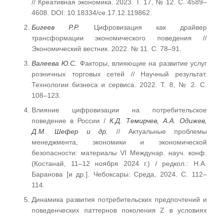
// Креативная экономика. 2023. Т. 17, № 12. С. 4589–
4608. DOI: 10.18334/ce.17.12.119862.
Бигеев Р.Р.
Цифровизация как драйвер
трансформации экономического поведения //
Экономический вестник. 2022. № 11. С. 78–91.
Валеева Ю.С.
Факторы, влияющие на развитие услуг
розничных торговых сетей // Научный результат.
Технологии бизнеса и сервиса. 2022. Т. 8, № 2. С.
108–123.
Влияние цифровизации на потребительское
поведение в России /
К.Д. Темирчев,
А.А. Одижев,
Д.М. Шефер и др.
// Актуальные проблемы
менеджмента, экономики и экономической
безопасности: материалы VI Междунар. науч. конф.
(Костанай, 11–12 ноября 2024 г.) / редкол.: Н.А.
Баранова [и др.]. Чебоксары: Среда, 2024. С. 112–
114.
Динамика развития потребительских предпочтений и
поведенческих паттернов поколения Z в условиях