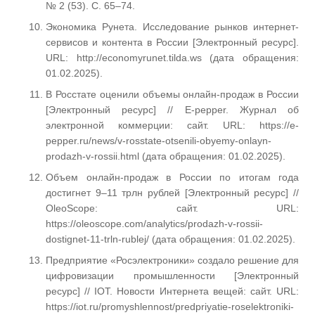
№ 2 (53). С. 65–74.
Экономика Рунета. Исследование рынков интернет-
сервисов и контента в России [Электронный ресурс].
URL: http://economyrunet.tilda.ws (дата обращения:
01.02.2025).
В Росстате оценили объемы онлайн-продаж в России
[Электронный ресурс] // E-pepper. Журнал об
электронной коммерции: сайт. URL: https://e-
pepper.ru/news/v-rosstate-otsenili-obyemy-onlayn-
prodazh-v-rossii.html (дата обращения: 01.02.2025).
Объем онлайн-продаж в России по итогам года
достигнет 9–11 трлн рублей [Электронный ресурс] //
OleoScope: сайт. URL:
https://oleoscope.com/analytics/prodazh-v-rossii-
dostignet-11-trln-rublej/ (дата обращения: 01.02.2025).
Предприятие «Росэлектроники» создало решение для
цифровизации промышленности [Электронный
ресурс] // IOT. Новости Интернета вещей: сайт. URL:
https://iot.ru/promyshlennost/predpriyatie-roselektroniki-