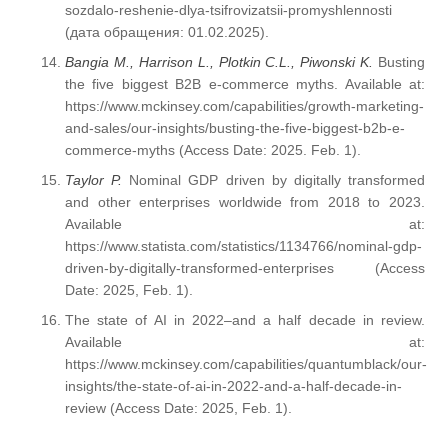
sozdalo-reshenie-dlya-tsifrovizatsii-promyshlennosti
(дата обращения: 01.02.2025).
Bangia M., Harrison L., Plotkin C.L., Piwonski K.
Busting
the five biggest B2B e-commerce myths. Available at:
https://www.mckinsey.com/capabilities/growth-marketing-
and-sales/our-insights/busting-the-five-biggest-b2b-e-
commerce-myths (Access Date: 2025. Feb. 1).
Taylor P.
Nominal GDP driven by digitally transformed
and other enterprises worldwide from 2018 to 2023.
Available at:
https://www.statista.com/statistics/1134766/nominal-gdp-
driven-by-digitally-transformed-enterprises (Access
Date: 2025, Feb. 1).
The state of AI in 2022–and a half decade in review.
Available at:
https://www.mckinsey.com/capabilities/quantumblack/our-
insights/the-state-of-ai-in-2022-and-a-half-decade-in-
review (Access Date: 2025, Feb. 1).