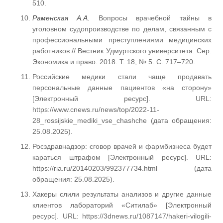
510.
Раменская А.А.
Вопросы врачебной тайны в
уголовном судопроизводстве по делам, связанным с
профессиональными преступлениями медицинских
работников // Вестник Удмуртского университета. Сер.
Экономика и право. 2018. Т. 18, № 5. С. 717–720.
Российские медики стали чаще продавать
персональные данные пациентов «на сторону»
[Электронный ресурс]. URL:
https://www.cnews.ru/news/top/2022-11-
28_rossijskie_mediki_vse_chashche (дата обращения:
25.08.2025).
Росздравнадзор: сговор врачей и фармбизнеса будет
караться штрафом [Электронный ресурс]. URL:
https://ria.ru/20140203/992377734.html (дата
обращения: 25.08.2025).
Хакеры слили результаты анализов и другие данные
клиентов лабораторий «Ситилаб» [Электронный
ресурс]. URL: https://3dnews.ru/1087147/hakeri-vilogili-