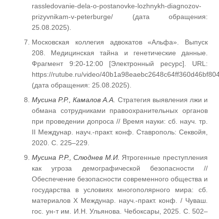
rassledovanie-dela-o-postanovke-lozhnykh-diagnozov-
prizyvnikam-v-peterburge/ (дата обращения:
25.08.2025).
Московская коллегия адвокатов «Альфа». Выпуск
208. Медицинская тайна и генетические данные.
Фрагмент 9:20-12:00 [Электронный ресурс]. URL:
https://rutube.ru/video/40b1a98eaebc2648c64ff360d46bf804
(дата обращения: 25.08.2025).
Мусина Р.Р., Камалов А.А.
Стратегия выявления лжи и
обмана сотрудниками правоохранительных органов
при проведении допроса // Время науки: сб. науч. тр.
II Междунар. науч.-практ. конф. Ставрополь: Секвойя,
2020. С. 225–229.
Мусина Р.Р., Слюднев М.И.
Ятрогенные преступления
как угроза демографической безопасности //
Обеспечение безопасности современного общества и
государства в условиях многополярного мира: сб.
материалов X Междунар. науч.-практ. конф. / Чуваш.
гос. ун-т им. И.Н. Ульянова. Чебоксары, 2025. С. 502–