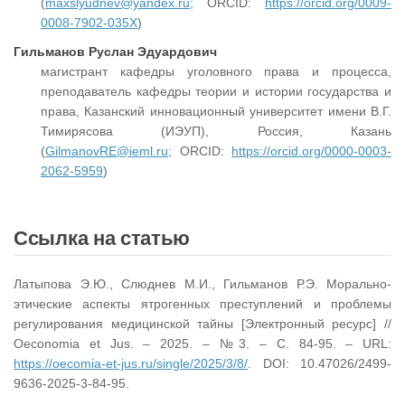
(
maxslyudnev@yandex.ru;
ORCID:
https://orcid.org/0009-
0008-7902-035Х
)
Гильманов Руслан Эдуардович
магистрант кафедры уголовного права и процесса,
преподаватель кафедры теории и истории государства и
права, Казанский инновационный университет имени В.Г.
Тимирясова (ИЭУП), Россия, Казань
(
GilmanovRE@ieml.ru;
ORCID:
https://orcid.org/0000-0003-
2062-5959
)
Ссылка на статью
Латыпова Э.Ю., Слюднев М.И., Гильманов Р.Э. Морально-
этические аспекты ятрогенных преступлений и проблемы
регулирования медицинской тайны [Электронный ресурс] //
Oeconomia et Jus. – 2025. – №3. – С. 84-95. – URL:
https://oecomia-et-jus.ru/single/2025/3/8/
. DOI: 10.47026/2499-
9636-2025-3-84-95.