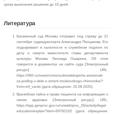
срока вынесения решения до 10 дней.
Литература
Басманный суд Москвы отправил под стражу до 21
сентября судмедэксперта Александра Пенцакова. Его
подозревают в халатности и служебном подлоге по
делу о смерти заместителя главы департамента
культуры Москвы Леонида Ошарина. Об этом
говорится в документах на сайте суда [Электронный
ресурс]. URL:
https://360.ru/news/crime/sudmedeksperta-arestovali-
za-podlog-v-dele-o-smerti-moskovskogo-chinovnika/?
from=inf_cards (дата обращения: 25.08.2025).
Врачебная тайна и право пациента на информацию о
своем здоровье [Электронный ресурс]. URL:
https://epp.genproc.gov.ru/ru/web/proc_26/activity/legal-
education/explain?item=59782102 (дата обращения: