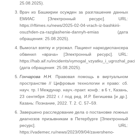
25.08.2025).
Врач из Башкирии осужден за разглашение данных
ЕМИАС [Электронный ресурс]. URL:
https://rftimes.ru/news/2025-02-04-vrach-iz-bashkirii-
osuzhden-za-razglashenie-dannyh-emias (дата
обращения: 25.08.2025).
Вымогал взятку и угрожал. Пациент наркодиспансера
обвинил «врача» [Электронный ресурс]. URL:
https://hab.aif.ru/incidents/vymogal_vzyatku_i_ugrozhal_pa
(дата обращения: 25.08.2025).
Гончарова Н.Н.
Правовая помощь в виртуальном
пространстве // Цифровые технологии и право: сб.
науч. тр. I Междунар. науч.-практ. конф.: в 6 т., Казань,
23 сентября 2022 г. / под ред. И.Р. Бегишева [и др.].
Казань: Познание, 2022. Т. 2. С. 57–59.
Завершено расследование дела о постановке ложных
диагнозов призывникам в Петербурге [Электронный
ресурс]. URL:
https://vademec.ru/news/2023/09/04/zaversheno-