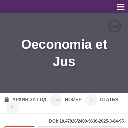
О журнале
16+
Редакционная коллегия
Oeconomia et
Для авторов
Требования к статьям
Jus
Бланки документов
Порядок рецензирования
Контакты
Архив
АРХИВ ЗА ГОД:
НОМЕР
СТАТЬЯ
2025
3
8
English
DOI: 10.47026/2499-9636-2025-3-84-95