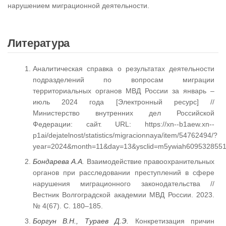
нарушением миграционной деятельности.
Литература
Аналитическая справка о результатах деятельности
подразделений по вопросам миграции
территориальных органов МВД России за январь –
июль 2024 года [Электронный ресурс] //
Министерство внутренних дел Российской
Федерации: сайт. URL: https://xn--b1aew.xn--
p1ai/dejatelnost/statistics/migracionnaya/item/54762494/?
year=2024&month=11&day=13&ysclid=m5ywiah6095328551
Бондарева А.А.
Взаимодействие правоохранительных
органов при расследовании преступлений в сфере
нарушения миграционного законодательства //
Вестник Волгоградской академии МВД России. 2023.
№ 4(67). С. 180–185.
Боргун В.Н., Тураев Д.Э.
Конкретизация причин