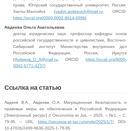
права, Югорский государственный университет, Россия,
Ханты-Мансийск (
vadim.avdeevich@mail.ru;
ORCID:
https://orcid.org/0000-0002-8614-6996
)
Авдеева Ольга Анатольевна
доктор юридических наук, профессор кафедры основ
российской государственности и цивилистики, Восточно-
Сибирский институт Министерства внутренних дел
Российской Федерации, Россия, Иркутск
(
Avdeeva_O_A@mail.ru;
ORCID:
https://orcid.org/0000-
0002-5771-4237
)
Ссылка на статью
Авдеев В.А., Авдеева О.А. Миграционная безопасность и
правовые меры ее обеспечения в Российской Федерации
[Электронный ресурс] // Oeconomia et Jus. – 2025. – №1. – С.
79-95. – URL:
https://oecomia-et-jus.ru/single/2025/1/7/
. DOI:
10.47026/2499-9636-2025-1-79-95.