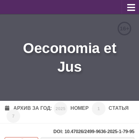
О журнале
16+
Редакционная коллегия
Oeconomia et
Для авторов
Требования к статьям
Jus
Бланки документов
Порядок рецензирования
Контакты
Архив
АРХИВ ЗА ГОД:
НОМЕР
СТАТЬЯ
2025
1
7
English
DOI: 10.47026/2499-9636-2025-1-79-95