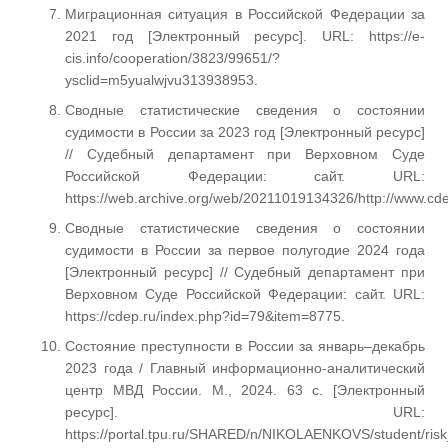
Миграционная ситуация в Российской Федерации за
2021 год [Электронный ресурс]. URL: https://e-
cis.info/cooperation/3823/99651/?
ysclid=m5yualwjvu313938953.
Сводные статистические сведения о состоянии
судимости в России за 2023 год [Электронный ресурс]
// Судебный департамент при Верховном Суде
Российской Федерации: сайт. URL:
https://web.archive.org/web/20211019134326/http://www.cde
Сводные статистические сведения о состоянии
судимости в России за первое полугодие 2024 года
[Электронный ресурс] // Судебный департамент при
Верховном Суде Российской Федерации: сайт. URL:
https://cdep.ru/index.php?id=79&item=8775.
Состояние преступности в России за январь–декабрь
2023 года / Главный информационно-аналитический
центр МВД России. М., 2024. 63 с. [Электронный
ресурс]. URL:
https://portal.tpu.ru/SHARED/n/NIKOLAENKOVS/student/ri