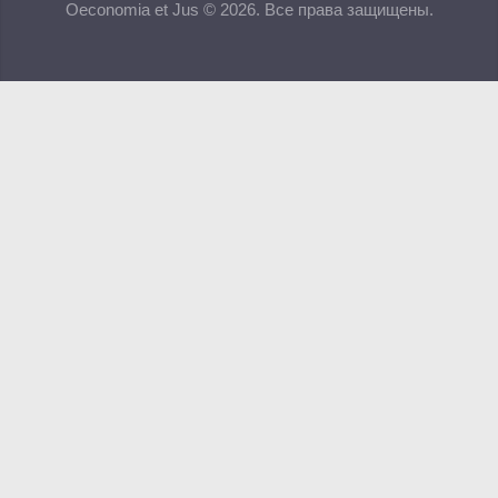
Oeconomia et Jus © 2026. Все права защищены.
Редакционная коллегия
Для авторов
Требования к статьям
Бланки документов
Порядок рецензирования
Контакты
Архив
English