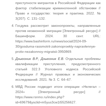
преступности мигрантов в Российской Федерации как
фактор стабилизации криминогенной обстановки //
Право и государство: теория и практика. 2022. №
3(207). С. 131–132.
Госдума рассмотрит законопроекты, направленные
против незаконной миграции [Электронный ресурс] //
Башинформ. 2024. 30 сент. URL:
https://www.bashinform.ru/news/social/2024-09-
30/gosduma-rassmotrit-zakonoproekty-napravlennye-
protiv-nezakonnoy-migratsii-3950869.
Дзьюоник В.Р., Дзьюоник Е.В.
Отдельные проблемы
квалификации преступления, предусмотренного
статьей 322.3 Уголовного кодекса Российской
Федерации // Журнал правовых и экономических
исследований. 2021. № 3. С. 64–67.
МВД России подводит итоги операции «Нелегал –
2024» [Электронный ресурс] //
https://www.rsnmo.ru/index.php?
id=69679&ysclid=m5yus3cw1t55256627.